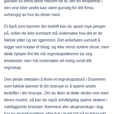
ganske så bredt skille mellom de to, der en ekspertise i
den ene eller andre kan være gunstig for ditt firma,
avhengig av hva du driver med.
Et byrå som kjenner din bedrift kan du spare mye penger
på, siden de ikke konstant må undersøke hva det er de
faktisk sitter og ser igjennom. Det anbefales uansett å
legge ved notater til bilag, og ikke minst sortere disse, men
dette hjelper fint lite når regnskapsføreren tar seg
timebetalt, men må undersøke alt mulig rundt ditt
regnskap.
Den beste metoden å finne et regnskapsbyrå i Drammen
som faktisk kjenner til din bransje er å spørre andre
bedrifter i din bransje. Om du føler at dette strider noe med
deres rivaleri, så kan du også selvfølgelig spørre aktører i
nærliggende bransjer. Nærmest alle aksjeselskap i dag
har en regnskapsfører, eller har i hvert fall på et tidspunkt