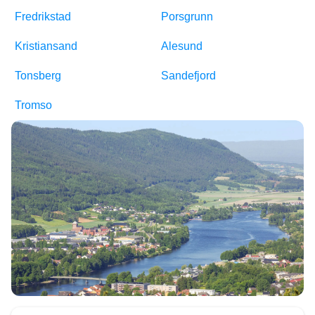
Fredrikstad
Porsgrunn
Kristiansand
Alesund
Tonsberg
Sandefjord
Tromso