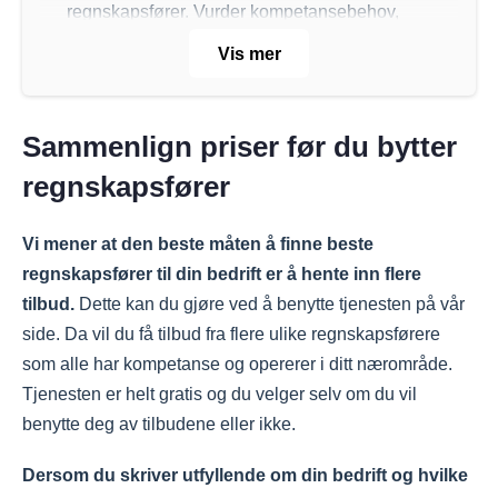
regnskapsfører. Vurder kompetansebehov,
hvilke tjenester bedriften trenger, kostnader
Vis mer
og om du vil ha en lokal regnskapsfører.
Timing er viktig når du skal bytte
Sammenlign priser før du bytter
regnskapsfører, men du er ikke bundet til å
gjøre det ved årsslutt. Det kan være praktisk
regnskapsfører
å bytte ved måneds- eller terminslutt for å
forenkle byttet.
Vi mener at den beste måten å finne beste
Pass på at den nye regnskapsføreren får alle
regnskapsfører til din bedrift er å hente inn flere
nødvendige tilganger og dokumenter. Det
tilbud.
Dette kan du gjøre ved å benytte tjenesten på vår
inkluderer tilgang til regnskapsprogram,
side. Da vil du få tilbud fra flere ulike regnskapsførere
Altinn og relevant informasjon fra den forrige
som alle har kompetanse og opererer i ditt nærområde.
regnskapsføreren.
Tjenesten er helt gratis og du velger selv om du vil
benytte deg av tilbudene eller ikke.
Dersom du skriver utfyllende om din bedrift og hvilke