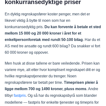
konkurransedyktige priser
En dyktig regnskapsfører koster penger, men det er
likevel viktig å bytte til noen som har en
konkurransedyktig pris.
Du kan forvente å betale et sted
mellom 15 000 og 20 000 kroner i året for et
enkeltpersonforetak med rundt 50-100 bilag
. Har du et
AS med tre ansatte og rundt 600 bilag? Da snakker vi fort
60 000 kroner og oppover.
Men husk at disse tallene er bare veiledende. Prisen kan
variere mye, alt etter hvor komplisert regnskapet ditt er og
hvilke regnskapstjenester du trenger. Noen
regnskapsførere tar betalt per time.
Timeprisen pleier å
ligge mellom 700 og 1490 kroner, pluss moms
. Andre
tilbyr
fastpris
. Og så har du regnskapsbyrå som blander
modellene — fastpris for enkelte tjenester og timepris for