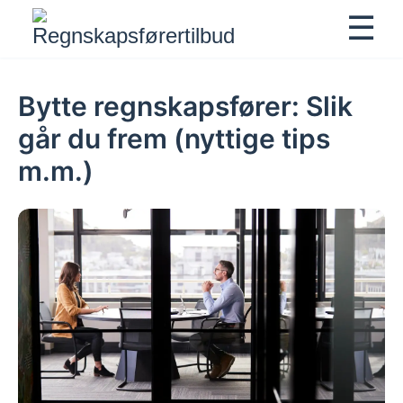
☰
Show
Bytte regnskapsfører: Slik
går du frem (nyttige tips
m.m.)