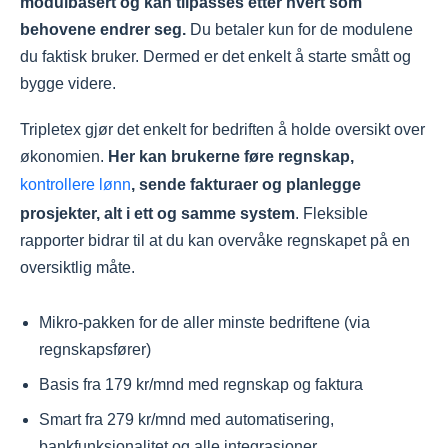
modulbasert og kan tilpasses etter hvert som
behovene endrer seg.
Du betaler kun for de modulene
du faktisk bruker. Dermed er det enkelt å starte smått og
bygge videre.
Tripletex gjør det enkelt for bedriften å holde oversikt over
økonomien.
Her kan brukerne føre regnskap,
kontrollere lønn
, sende fakturaer og planlegge
prosjekter, alt i ett og samme system
. Fleksible
rapporter bidrar til at du kan overvåke regnskapet på en
oversiktlig måte.
Mikro-pakken for de aller minste bedriftene (via
regnskapsfører)
Basis fra 179 kr/mnd med regnskap og faktura
Smart fra 279 kr/mnd med automatisering,
bankfunksjonalitet og alle integrasjoner