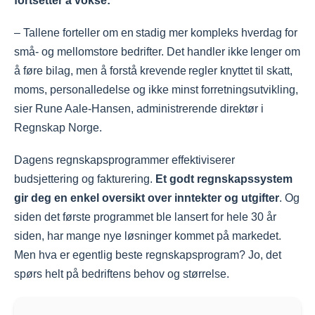
fortsetter å vokse:
hjelp fra en regnskapsfører — det kan lønne
– Tallene forteller om en stadig mer kompleks hverdag for
seg når bedriften vokser.
små- og mellomstore bedrifter. Det handler ikke lenger om
å føre bilag, men å forstå krevende regler knyttet til skatt,
moms, personalledelse og ikke minst forretningsutvikling,
sier Rune Aale-Hansen, administrerende direktør i
Regnskap Norge.
Dagens regnskapsprogrammer effektiviserer
budsjettering og fakturering.
Et godt regnskapssystem
gir deg en enkel oversikt over inntekter og utgifter
. Og
siden det første programmet ble lansert for hele 30 år
siden, har mange nye løsninger kommet på markedet.
Men hva er egentlig beste regnskapsprogram? Jo, det
spørs helt på bedriftens behov og størrelse.