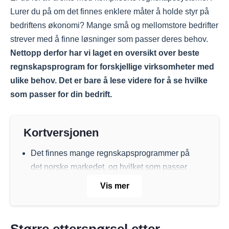
Lurer du på om det finnes enklere måter å holde styr på
bedriftens økonomi? Mange små og mellomstore bedrifter
strever med å finne løsninger som passer deres behov.
Nettopp derfor har vi laget en oversikt over beste
regnskapsprogram for forskjellige virksomheter med
ulike behov. Det er bare å lese videre for å se hvilke
som passer for din bedrift.
Kortversjonen
Det finnes mange regnskapsprogrammer på
det norske markedet, og hvilket som passer
best avhenger av bedriftens størrelse og
Vis mer
behov. Fiken og Luca Regnskap er gode
valg for ENK og små AS, mens Tripletex og
Visma eAccounting passer bedre for