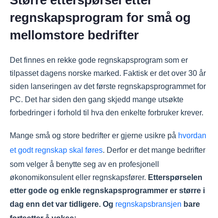
Større etterspørsel etter
mellomstore og store virksomheter.
regnskapsprogram for små og
Conta har blant annet vunnet pristesten til
mellomstore bedrifter
Regnskap Norge og tilbyr fleksible
abonnementer du kan tilpasse etter behov.
Det finnes en rekke gode regnskapsprogram som er
PowerOffice Go og 24SevenOffice er smarte
tilpasset dagens norske marked. Faktisk er det over 30 år
alternativer hvis du har flere ansatte og
siden lanseringen av det første regnskapsprogrammet for
trenger gode samarbeidsfunksjoner.
PC. Det har siden den gang skjedd mange utsøkte
De fleste programmene er skybaserte og lar
forbedringer i forhold til hva den enkelte forbruker krever.
deg føre regnskap, sende faktura, kjøre lønn
og holde oversikt over utgifter på ett sted.
Mange små og store bedrifter er gjerne usikre på
hvordan
Mange tilbyr også mobilapper og
et godt regnskap skal føres
. Derfor er det mange bedrifter
bankintegrasjon, slik at hverdagen blir
som velger å benytte seg av en profesjonell
enklere for deg som driver bedriften.
økonomikonsulent eller regnskapsfører.
Etterspørselen
Vi anbefaler at du tester flere programmer før
etter gode og enkle regnskapsprogrammer er større i
du bestemmer deg, siden mange har gratis
dag enn det var tidligere. Og
regnskapsbransjen
bare
prøveperioder. Vurder også om du trenger